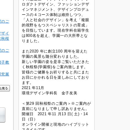
ロダクトデザイン、ファッションデザ
インマネジメント、デザインプロデュ
ースの４コース体制は維持しつつ、
「人と社会のデザイン」を考え「複眼
度のご
的視野をもつスペシャリストの育成」
を目指しています。現在学科在籍学生
デザイ
は800名を超え、学園一の大所帯とな
（秋桜
りました。
度のご
また2020 年に創立100 周年を迎えた
学園の風景も随分変わりました。
新しい学園の姿を是非ご覧いただきた
榮子教
く秋桜祭(学園祭)をご案内致します。
皆様のご健勝をお祈りすると共にまた
研究展
お目にかかれる日を楽しみにしており
ます。
2021 年11月
環境デザイン学科長 金子友美
＜第29 回秋桜祭のご案内＞※ご案内が
直前になりまして申し訳ありません。
開催日 2021 年11 月13 日( 土)・14
日（日）
オンライン開催と現地のハイブリット
スタイルです。