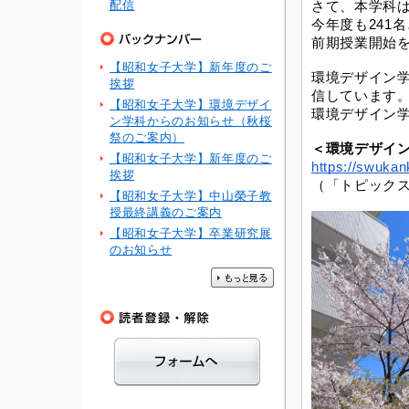
配信
さて、本学科
今年度も241
前期授業開始
【昭和女子大学】新年度のご
環境デザイン
挨拶
信しています
【昭和女子大学】環境デザイ
環境デザイン
ン学科からのお知らせ（秋桜
祭のご案内）
＜環境デザイ
【昭和女子大学】新年度のご
https://swukan
挨拶
（「トピック
【昭和女子大学】中山榮子教
授最終講義のご案内
【昭和女子大学】卒業研究展
のお知らせ