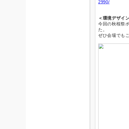
2990/
＜環境デザイ
今回の
秋桜
祭
た。
ぜひ
会
場でも