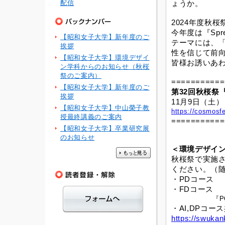
配信
ょうか。
2024年度秋
今年度は『Spr
【昭和女子大学】新年度のご
テーマには、
挨拶
性を信じて前
【昭和女子大学】環境デザイ
皆様お誘いあ
ン学科からのお知らせ（秋桜
祭のご案内）
===========
【昭和女子大学】新年度のご
第32回秋桜祭『Sp
挨拶
11月9日（土）・
【昭和女子大学】中山榮子教
https://cosmosf
授最終講義のご案内
===========
【昭和女子大学】卒業研究展
のお知らせ
＜環境デザイ
秋桜祭で実施
ください。（
・PDコース
・FDコース 『Fas
『POPUP
・AI,DPコ
https://swukank