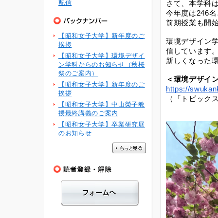
配信
さて、本学科
今年度は246
前期授業も開
【昭和女子大学】新年度のご
環境デザイン
挨拶
信しています
【昭和女子大学】環境デザイ
新しくなった
ン学科からのお知らせ（秋桜
祭のご案内）
＜環境デザイ
【昭和女子大学】新年度のご
https://swukan
挨拶
（「トピック
【昭和女子大学】中山榮子教
授最終講義のご案内
【昭和女子大学】卒業研究展
のお知らせ